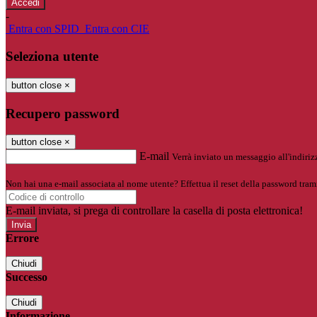
-
Entra con SPID
Entra con CIE
Seleziona utente
button close
×
Recupero password
button close
×
E-mail
Verrà inviato un messaggio all'indirizz
Non hai una e-mail associata al nome utente? Effettua il reset della password tram
E-mail inviata, si prega di controllare la casella di posta elettronica!
Errore
Chiudi
Successo
Chiudi
Informazione