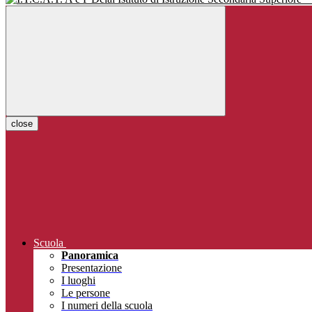
close
Scuola
Panoramica
Presentazione
I luoghi
Le persone
I numeri della scuola