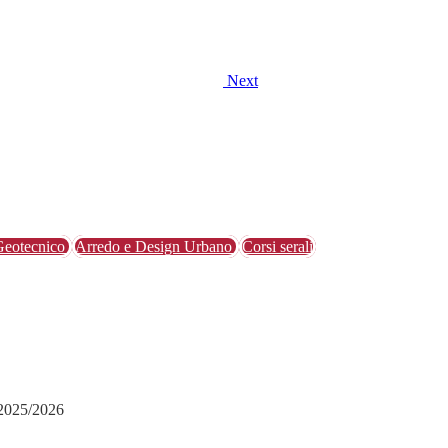
Next
eotecnico
Arredo e Design Urbano
Corsi serali
 2025/2026