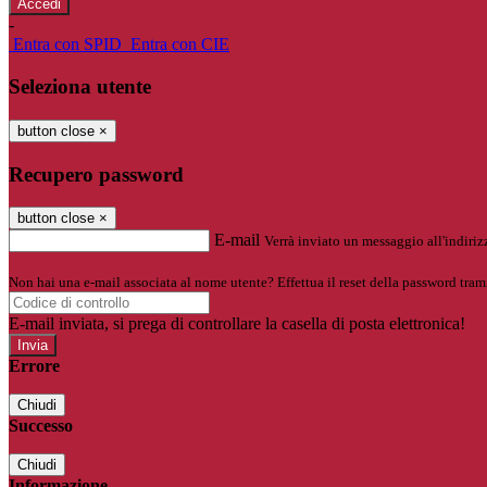
-
Entra con SPID
Entra con CIE
Seleziona utente
button close
×
Recupero password
button close
×
E-mail
Verrà inviato un messaggio all'indirizz
Non hai una e-mail associata al nome utente? Effettua il reset della password tram
E-mail inviata, si prega di controllare la casella di posta elettronica!
Errore
Chiudi
Successo
Chiudi
Informazione