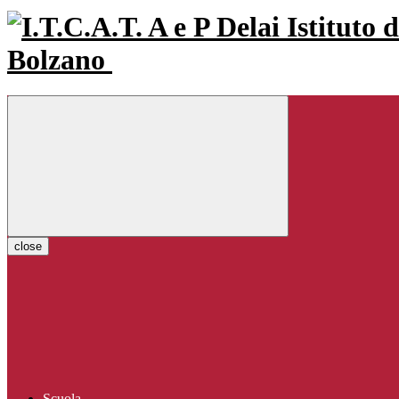
Istituto 
Bolzano
close
Scuola