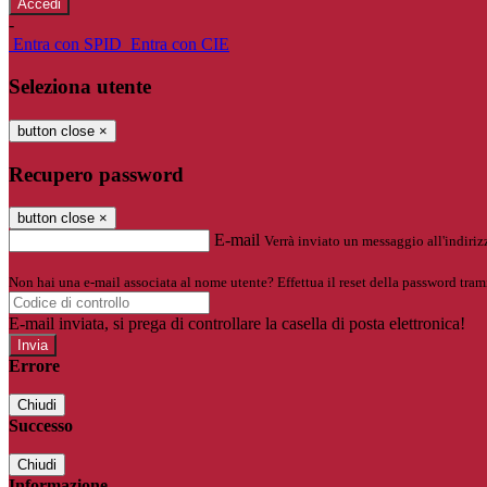
-
Entra con SPID
Entra con CIE
Seleziona utente
button close
×
Recupero password
button close
×
E-mail
Verrà inviato un messaggio all'indirizz
Non hai una e-mail associata al nome utente? Effettua il reset della password tram
E-mail inviata, si prega di controllare la casella di posta elettronica!
Errore
Chiudi
Successo
Chiudi
Informazione