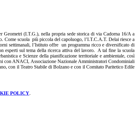
per Geometri (I.T.G.), nella propria sede storica di via Cadorna 16/A a
no. Come scuola più piccola del capoluogo, l’I.T.C.A.T. Delai riesce a
orni settimanali, l’Istituto offre un programma ricco e diversificato di
n esperti sul tema della ricerca attiva del lavoro. A tal fine la scuola
banistica e Scienze della pianificazione territoriale e ambientale, così
venzioni con ANACI, Associazione Nazionale Amministratori Condominiali
no, con il Teatro Stabile di Bolzano e con il Comitato Paritetico Edile
KIE POLICY
.