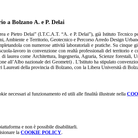
rio a Bolzano A. e P. Delai
rea e Pietro Delai” (I.T.C.A.T. “A. e P. Delai”), già Istituto Tecnico 
uzioni, Ambiente e Territorio, Geotecnico e Percorso Arredo Design Urba
completandola con numerose attività laboratoriali e pratiche. Su cinque gi
cuola-lavoro in convenzione con realtà professionali del territorio e co
 di laurea come Architettura, Ingegneria, Agraria, Scienze forestali, Ur
rizione all’Albo nazionale dei Geometri) . L'Istituto ha stipulato con
 Laureati della provincia di Bolzano, con la Libera Università di Bolza
kie necessari al funzionamento ed utili alle finalità illustrate nella
COO
attaforma e non è possibile disabilitarli.
isionare la
COOKIE POLICY
.