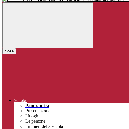
close
Scuola
Panoramica
Presentazione
I luoghi
Le persone
I numeri della scuola