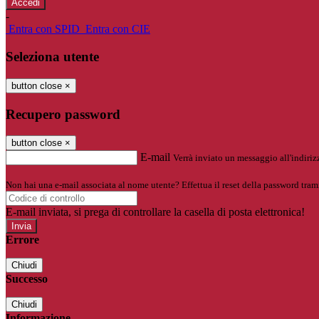
-
Entra con SPID
Entra con CIE
Seleziona utente
button close
×
Recupero password
button close
×
E-mail
Verrà inviato un messaggio all'indirizz
Non hai una e-mail associata al nome utente? Effettua il reset della password tram
E-mail inviata, si prega di controllare la casella di posta elettronica!
Errore
Chiudi
Successo
Chiudi
Informazione