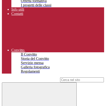
Offerta formativa
I progetti delle classi
Info utili
Contatti
Convitto
Il Convitto
Storia del Convitto
Servizio mensa
Galleria fotografica
Regolamenti
Campo di ricerca per le pagine del sito