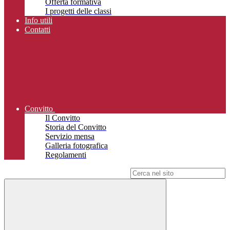
Offerta formativa
I progetti delle classi
Info utili
Contatti
Convitto
Il Convitto
Storia del Convitto
Servizio mensa
Galleria fotografica
Regolamenti
Campo di ricerca per le pagine del sito