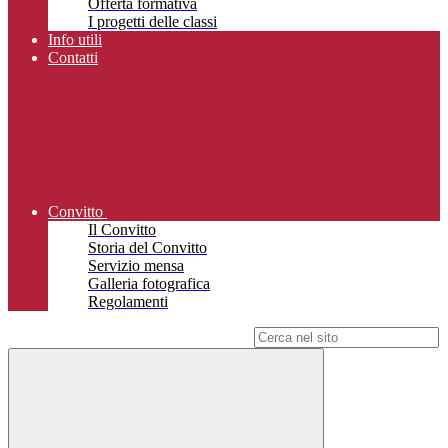
Offerta formativa
I progetti delle classi
Info utili
Contatti
Convitto
Il Convitto
Storia del Convitto
Servizio mensa
Galleria fotografica
Regolamenti
Campo di ricerca per le pagine del sito