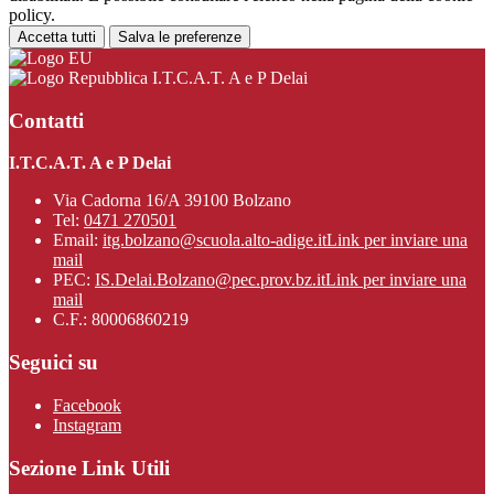
policy.
Accetta tutti
Salva le preferenze
I.T.C.A.T. A e P Delai
Contatti
I.T.C.A.T. A e P Delai
Via Cadorna 16/A 39100 Bolzano
Tel:
0471 270501
Email:
itg.bolzano@scuola.alto-adige.it
Link per inviare una
mail
PEC:
IS.Delai.Bolzano@pec.prov.bz.it
Link per inviare una
mail
C.F.: 80006860219
Seguici su
Facebook
Instagram
Sezione Link Utili