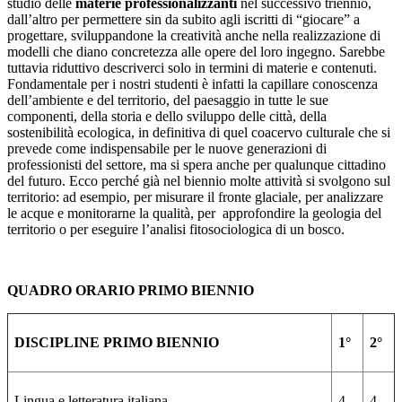
studio delle
materie professionalizzanti
nel successivo triennio,
dall’altro per permettere sin da subito agli iscritti di “giocare” a
progettare, sviluppandone la creatività anche nella realizzazione di
modelli che diano concretezza alle opere del loro ingegno. Sarebbe
tuttavia riduttivo descriverci solo in termini di materie e contenuti.
Fondamentale per i nostri studenti è infatti la capillare conoscenza
dell’ambiente e del territorio, del paesaggio in tutte le sue
componenti, della storia e dello sviluppo delle città, della
sostenibilità ecologica, in definitiva di quel coacervo culturale che si
prevede come indispensabile per le nuove generazioni di
professionisti del settore, ma si spera anche per qualunque cittadino
del futuro. Ecco perché già nel biennio molte attività si svolgono sul
territorio: ad esempio, per misurare il fronte glaciale, per analizzare
le acque e monitorarne la qualità, per approfondire la geologia del
territorio o per eseguire l’analisi fitosociologica di un bosco.
QUADRO ORARIO PRIMO BIENNIO
DISCIPLINE PRIMO BIENNIO
1°
2°
Lingua e letteratura italiana
4
4