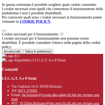
In questa schermata è possibile scegliere quali cookie consentire.
I cookie necessari sono quelli che consentono il funzionamento della
piattaforma e non è possibile disabilitarli.
Per conoscere quali sono i cookie necessari al funzionamento potete
visionare la
COOKIE POLICY
.
Cookie necessari per il funzionamento
I cookie necessari per il funzionamento non possono essere
disabilitati. È possibile consultare l'elenco nella pagina della cookie
policy.
Accetta tutti
Salva le preferenze
I.T.C.A.T. A e P Delai
Contatti
I.T.C.A.T. A e P Delai
Via Cadorna 16/A 39100 Bolzano
Tel:
0471 270501
Email:
itg.bolzano@scuola.alto-adige.it
Link per inviare una
mail
PEC:
IS.Delai.Bolzano@pec.prov.bz.it
Link per inviare una