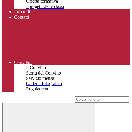
Offerta formativa
I progetti delle classi
Info utili
Contatti
Convitto
Il Convitto
Storia del Convitto
Servizio mensa
Galleria fotografica
Regolamenti
Campo di ricerca per le pagine del sito