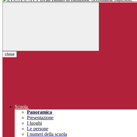
close
Scuola
Panoramica
Presentazione
I luoghi
Le persone
I numeri della scuola