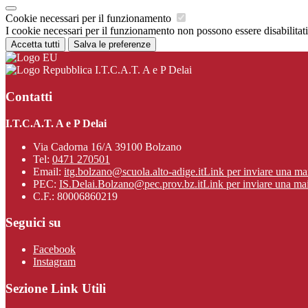
Cookie necessari per il funzionamento
I cookie necessari per il funzionamento non possono essere disabilitati.
Accetta tutti
Salva le preferenze
I.T.C.A.T. A e P Delai
Contatti
I.T.C.A.T. A e P Delai
Via Cadorna 16/A 39100 Bolzano
Tel:
0471 270501
Email:
itg.bolzano@scuola.alto-adige.it
Link per inviare una ma
PEC:
IS.Delai.Bolzano@pec.prov.bz.it
Link per inviare una mai
C.F.: 80006860219
Seguici su
Facebook
Instagram
Sezione Link Utili