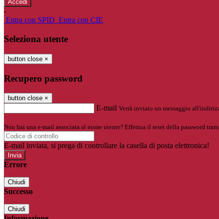
-
Entra con SPID
Entra con CIE
Seleziona utente
button close
×
Recupero password
button close
×
E-mail
Verrà inviato un messaggio all'indirizz
Non hai una e-mail associata al nome utente? Effettua il reset della password tram
E-mail inviata, si prega di controllare la casella di posta elettronica!
Errore
Chiudi
Successo
Chiudi
Informazione