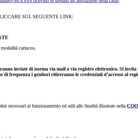
allato) ed il PIN ricevuto in seguito all’attivazione della carta;
CLICCARE SUL SEGUENTE LINK:
NTE
 modalità cartacea.
anno inviate di norma via mail o via registro elettronico. Si invita 
 di frequenza i genitori ritireranno le credenziali d’accesso al registr
kie necessari al funzionamento ed utili alle finalità illustrate nella
COO