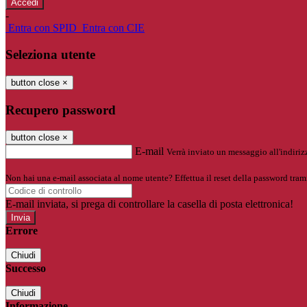
-
Entra con SPID
Entra con CIE
Seleziona utente
button close
×
Recupero password
button close
×
E-mail
Verrà inviato un messaggio all'indirizz
Non hai una e-mail associata al nome utente? Effettua il reset della password tram
E-mail inviata, si prega di controllare la casella di posta elettronica!
Errore
Chiudi
Successo
Chiudi
Informazione