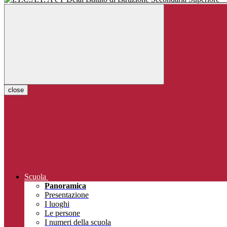
close
Scuola
Panoramica
Presentazione
I luoghi
Le persone
I numeri della scuola