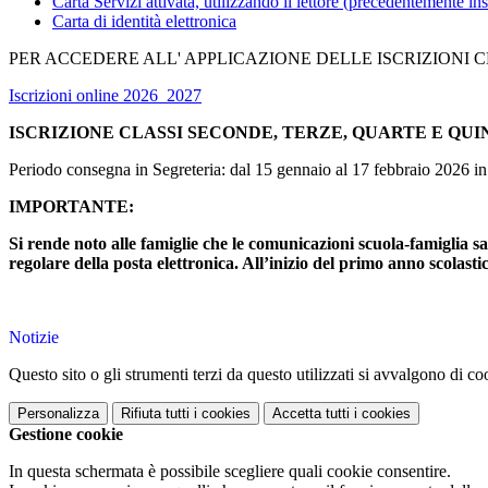
Carta Servizi attivata, utilizzando il lettore (precedentemente inst
Carta di identità elettronica
PER ACCEDERE ALL' APPLICAZIONE DELLE ISCRIZIONI 
Iscrizioni online 2026_2027
ISCRIZIONE CLASSI SECONDE, TERZE, QUARTE E QUI
Periodo consegna in Segreteria: dal 15 gennaio al 17 febbraio 2026 in
IMPORTANTE:
Si rende noto alle famiglie che le comunicazioni scuola-famiglia sar
regolare della posta elettronica. All’inizio del primo anno scolastico
Notizie
Questo sito o gli strumenti terzi da questo utilizzati si avvalgono di coo
Personalizza
Rifiuta tutti
i cookies
Accetta tutti
i cookies
Gestione cookie
In questa schermata è possibile scegliere quali cookie consentire.