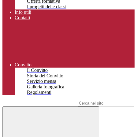
Offerta formativa
I progetti delle classi
Info utili
Contatti
Convitto
Il Convitto
Storia del Convitto
Servizio mensa
Galleria fotografica
Regolamenti
Campo di ricerca per le pagine del sito