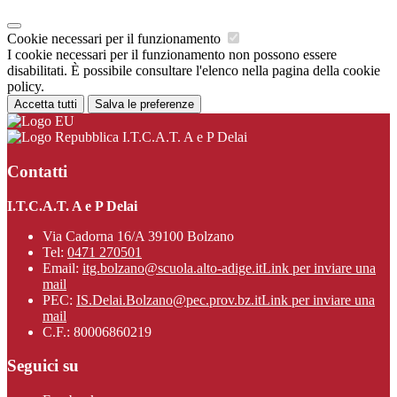
Cookie necessari per il funzionamento
I cookie necessari per il funzionamento non possono essere
disabilitati. È possibile consultare l'elenco nella pagina della cookie
policy.
Accetta tutti
Salva le preferenze
I.T.C.A.T. A e P Delai
Contatti
I.T.C.A.T. A e P Delai
Via Cadorna 16/A 39100 Bolzano
Tel:
0471 270501
Email:
itg.bolzano@scuola.alto-adige.it
Link per inviare una
mail
PEC:
IS.Delai.Bolzano@pec.prov.bz.it
Link per inviare una
mail
C.F.: 80006860219
Seguici su