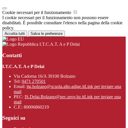
Cookie necessari per il funzionamento
I cookie necessari per il funzionamento non possono essere
disabilitati. È possibile consultare l'elenco nella pagina della cookie
policy.
Accetta tutti
Salva le preferenze
I.T.C.A.T. A e P Delai
Contatti
I.T.C.A.T. A e P Delai
Via Cadorna 16/A 39100 Bolzano
Tel:
0471 270501
Email:
itg.bolzano@scuola.alto-adige.it
Link per inviare una
mail
PEC:
IS.Delai.Bolzano@pec.prov.bz.it
Link per inviare una
mail
C.F.: 80006860219
Seguici su