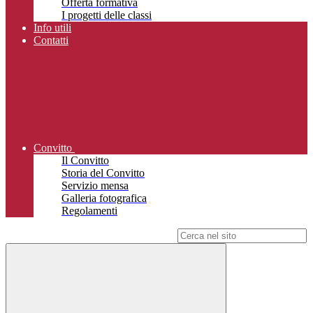
Offerta formativa
I progetti delle classi
Info utili
Contatti
Convitto
Il Convitto
Storia del Convitto
Servizio mensa
Galleria fotografica
Regolamenti
Campo di ricerca per le pagine del sito