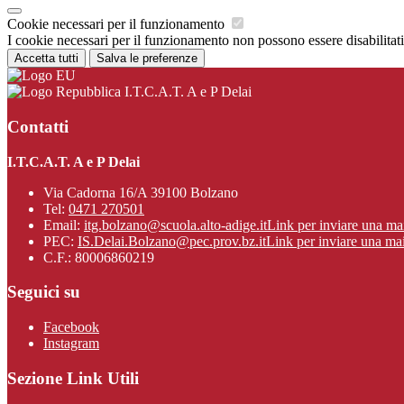
Cookie necessari per il funzionamento
I cookie necessari per il funzionamento non possono essere disabilitati.
Accetta tutti
Salva le preferenze
I.T.C.A.T. A e P Delai
Contatti
I.T.C.A.T. A e P Delai
Via Cadorna 16/A 39100 Bolzano
Tel:
0471 270501
Email:
itg.bolzano@scuola.alto-adige.it
Link per inviare una ma
PEC:
IS.Delai.Bolzano@pec.prov.bz.it
Link per inviare una mai
C.F.: 80006860219
Seguici su
Facebook
Instagram
Sezione Link Utili