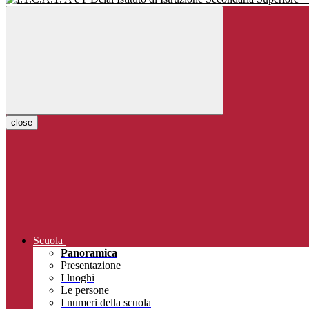
close
Scuola
Panoramica
Presentazione
I luoghi
Le persone
I numeri della scuola