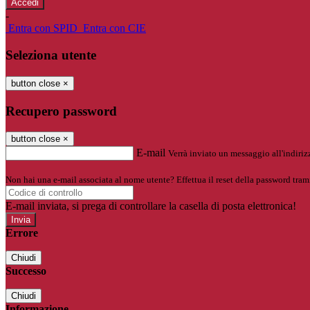
-
Entra con SPID
Entra con CIE
Seleziona utente
button close
×
Recupero password
button close
×
E-mail
Verrà inviato un messaggio all'indirizz
Non hai una e-mail associata al nome utente? Effettua il reset della password tram
E-mail inviata, si prega di controllare la casella di posta elettronica!
Errore
Chiudi
Successo
Chiudi
Informazione