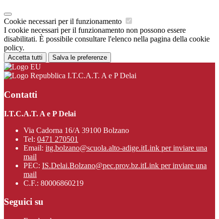
Cookie necessari per il funzionamento
I cookie necessari per il funzionamento non possono essere
disabilitati. È possibile consultare l'elenco nella pagina della cookie
policy.
Accetta tutti
Salva le preferenze
I.T.C.A.T. A e P Delai
Contatti
I.T.C.A.T. A e P Delai
Via Cadorna 16/A 39100 Bolzano
Tel:
0471 270501
Email:
itg.bolzano@scuola.alto-adige.it
Link per inviare una
mail
PEC:
IS.Delai.Bolzano@pec.prov.bz.it
Link per inviare una
mail
C.F.: 80006860219
Seguici su