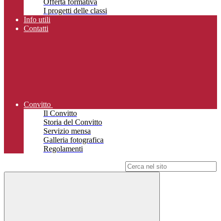
Offerta formativa
I progetti delle classi
Info utili
Contatti
Convitto
Il Convitto
Storia del Convitto
Servizio mensa
Galleria fotografica
Regolamenti
Campo di ricerca per le pagine del sito