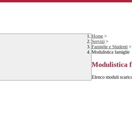
Home
>
Servizi
>
Famiglie e Studenti
>
Modulistica famiglie
Modulistica 
Elenco moduli scarica