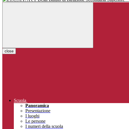
close
Scuola
Panoramica
Presentazione
I luoghi
Le persone
I numeri della scuola