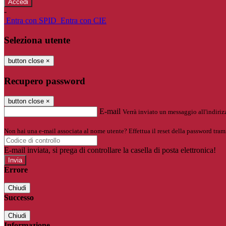
-
Entra con SPID
Entra con CIE
Seleziona utente
button close
×
Recupero password
button close
×
E-mail
Verrà inviato un messaggio all'indirizz
Non hai una e-mail associata al nome utente? Effettua il reset della password tram
E-mail inviata, si prega di controllare la casella di posta elettronica!
Errore
Chiudi
Successo
Chiudi
Informazione