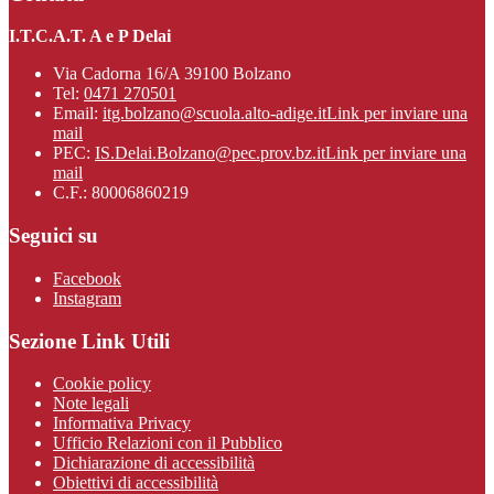
I.T.C.A.T. A e P Delai
Via Cadorna 16/A 39100 Bolzano
Tel:
0471 270501
Email:
itg.bolzano@scuola.alto-adige.it
Link per inviare una
mail
PEC:
IS.Delai.Bolzano@pec.prov.bz.it
Link per inviare una
mail
C.F.: 80006860219
Seguici su
Facebook
Instagram
Sezione Link Utili
Cookie policy
Note legali
Informativa Privacy
Ufficio Relazioni con il Pubblico
Dichiarazione di accessibilità
Obiettivi di accessibilità