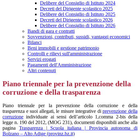
Delibere del Consiglio di Istituto 2024
Decreti del Dirigente scolastico 2025
Delibere del Consiglio di Istituto 2025
Decreti del Dirigente scolastico 2026
Delibere del Consiglio di Istituto 2026
Bandi di gara e contratti
Sovvenzioni, contributi, sussidi, vantaggi economici
Bilanci
Beni immobili e gestione patrimonio
Controlli e rilievi sull'amministrazione
Servizi erogati
Pagamenti dell'Amministrazione
Altri contenuti
Piano triennale per la prevenzione della
corruzione e della trasparenza
Piano triennale per la prevenzione della corruzione e della
trasparenza e suoi allegati, le misure integrative di
prevenzione della
corruzione
individuate ai sensi dell’articolo 1,comma 2-bis della
legge n. 190 del 2012, (MOG 231), documenti disponibili anche alla
pagina
Trasparenza | Scuola italiana | Provincia autonoma di
Bolzano – Alto Adige (provinz.bz.it)