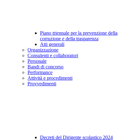
Piano triennale per la prevenzione della
corruzione e della trasparenza
Atti generali
Organizzazione
Consulenti e collaboratori
Personale
Bandi di concorso
Performance
Attività e procedimenti
Provvedimenti
Decreti del Dirigente scolastico 2024