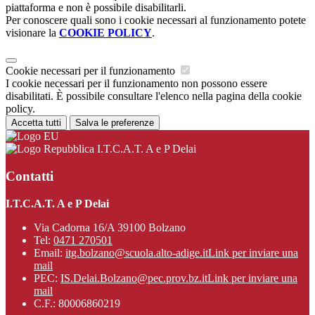
piattaforma e non è possibile disabilitarli.
Per conoscere quali sono i cookie necessari al funzionamento potete
visionare la
COOKIE POLICY
.
Cookie necessari per il funzionamento
I cookie necessari per il funzionamento non possono essere
disabilitati. È possibile consultare l'elenco nella pagina della cookie
policy.
Accetta tutti
Salva le preferenze
I.T.C.A.T. A e P Delai
Contatti
I.T.C.A.T. A e P Delai
Via Cadorna 16/A 39100 Bolzano
Tel:
0471 270501
Email:
itg.bolzano@scuola.alto-adige.it
Link per inviare una
mail
PEC:
IS.Delai.Bolzano@pec.prov.bz.it
Link per inviare una
mail
C.F.: 80006860219